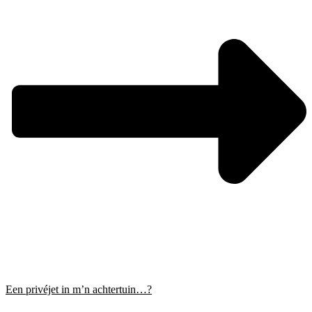
Een privéjet in m’n achtertuin…?